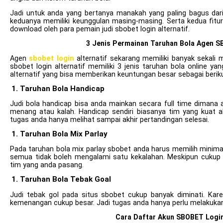
Jadi untuk anda yang bertanya manakah yang paling bagus dar
keduanya memiliki keunggulan masing-masing. Serta kedua fitur
download oleh para pemain judi sbobet login alternatif.
3 Jenis Permainan Taruhan Bola Agen SB
Agen
sbobet login
alternatif sekarang memiliki banyak sekali
sbobet login alternatif memiliki 3 jenis taruhan bola online y
alternatif yang bisa memberikan keuntungan besar sebagai beriku
Taruhan Bola Handicap
Judi bola handicap bisa anda mainkan secara full time diman
menang atau kalah. Handicap sendiri biasanya tim yang kuat 
tugas anda hanya melihat sampai akhir pertandingan selesai.
Taruhan Bola Mix Parlay
Pada taruhan bola mix parlay sbobet anda harus memilih minima
semua tidak boleh mengalami satu kekalahan. Meskipun cukup sul
tim yang anda pasang.
Taruhan Bola Tebak Goal
Judi tebak gol pada situs sbobet cukup banyak diminati. Kare
kemenangan cukup besar. Jadi tugas anda hanya perlu melakuka
Cara Daftar Akun SBOBET Login